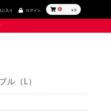
0
￥0
気に入り
ログイン
せ
ブル（L）